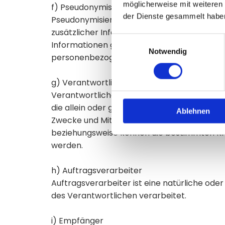
möglicherweise mit weiteren
f) Pseudonymisierung
der Dienste gesammelt habe
Pseudonymisierung ist die Verarbeitung pe
zusätzlicher Informationen nicht mehr eine
Einwilligungsauswahl
Informationen gesondert aufbewahrt werden
Notwendig
personenbezogenen Daten nicht einer identi
g) Verantwortlicher oder für die Verarbeit
Verantwortlicher oder für die Verarbeitung V
die allein oder gemeinsam mit anderen übe
Ablehnen
Zwecke und Mittel dieser Verarbeitung durc
beziehungsweise können die bestimmten Kr
werden.
h) Auftragsverarbeiter
Auftragsverarbeiter ist eine natürliche ode
des Verantwortlichen verarbeitet.
i) Empfänger