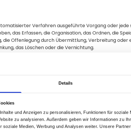
e automatisierter Verfahren ausgeführte Vorgang oder j
n, das Erfassen, die Organisation, das Ordnen, die Spe
, die Offenlegung durch Übermittlung, Verbreitung oder e
änkung, das Löschen oder die Vernichtung.
kierung gespeicherter personenbezogener Daten mit dem Z
Details
 Verarbeitung personenbezogener Daten, die darin besteh
Cookies
e Aspekte, die sich auf eine natürliche Person beziehen
nhalte und Anzeigen zu personalisieren, Funktionen für soziale
Lage, Gesundheit, persönlicher Vorlieben, Interessen, Zuve
Website zu analysieren. Außerdem geben wir Informationen zu I
nalysieren oder vorherzusagen.
r soziale Medien, Werbung und Analysen weiter. Unsere Partner