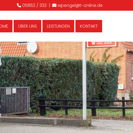
05862 / 333
|
wpengel@t-online.de


OME
ÜBER UNS
LEISTUNGEN
KONTAKT