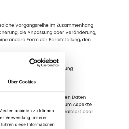
ede solche Vorgangsreihe im Zusammenhang
icherung, die Anpassung oder Veränderung,
ine andere Form der Bereitstellung, den
iel, ihre künftige Verarbeitung
Über Cookies
t, dass diese personenbezogenen Daten
, zu bewerten, insbesondere, um Aspekte
 Medien anbieten zu können
rlässigkeit, Verhalten, Aufenthaltsort oder
hrer Verwendung unserer
 führen diese Informationen