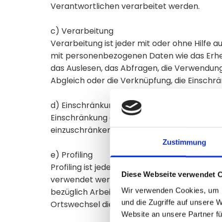
Verantwortlichen verarbeitet werden.
c) Verarbeitung
Verarbeitung ist jeder mit oder ohne Hilf
mit personenbezogenen Daten wie das Erhebe
das Auslesen, das Abfragen, die Verwendung
Abgleich oder die Verknüpfung, die Einschr
d) Einschränkung der Verarbeitung
Einschränkung der Verarbeitung ist die Mar
einzuschränken.
Zustimmung
e) Profiling
Profiling ist jede Art der automatisierten
Diese Webseite verwendet 
verwendet werden, um bestimmte persönlich
Wir verwenden Cookies, um I
bezüglich Arbeitsleistung, wirtschaftlicher 
und die Zugriffe auf unsere 
Ortswechsel dieser natürlichen Person zu a
Website an unsere Partner fü