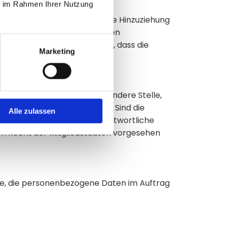
ie im Rahmen Ihrer Nutzung
personenbezogenen Daten ohne Hinzuziehung
nen, sofern diese zusätzlichen
rliegen, die gewährleisten, dass die
Marketing
wiesen werden.
, Behörde, Einrichtung oder andere Stelle,
zogenen Daten entscheidet. Sind die
Alle zulassen
orgegeben, so kann der Verantwortliche
m Recht der Mitgliedstaaten vorgesehen
elle, die personenbezogene Daten im Auftrag