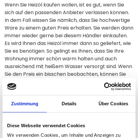
Wenn Sie Heizöl kaufen wollen, ist es gut, wenn Sie
sich auf den passenden Anbieter verlassen können.
In dem Fall wissen Sie nämlich, dass Sie hochwertige
Ware zu einem guten Preis erhalten. Sie werden dann
immer wieder gerne bei diesem Händler einkaufen.
Es wird Ihnen das Heizöl immer dann so geliefert, wie
Sie es benötigen. So gelingt es Ihnen, dass Sie Ihre
Wohnung immer schön warm halten und auch
ausreichend mit heißem Wasser versorgt sind. Wenn
Sie den Preis ein bisschen beobachten, können Sie
immer besonders günstig einkaufen. Es macht Spaß,
wenn Sie auf Dauer Geld sparen können. Das macht
sich vor allen Dingen dann bemerkbar, wenn Sie
Zustimmung
Details
Über Cookies
große Mengen benötigen. Ein guter Händler ist im
Landkreis Lüchow-Dannenberg immer dann für Sie
da, wenn Sie ihn benötigen.
Diese Webseite verwendet Cookies
Wie nehme ich am besten Kontakt zu dem
Wir verwenden Cookies, um Inhalte und Anzeigen zu