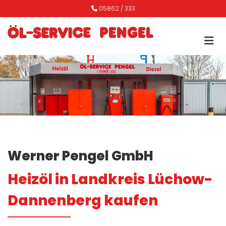
Zum Inhalt springen
05862 / 333

Werner Pengel GmbH
Heizöl in Landkreis Lüchow-
Dannenberg kaufen