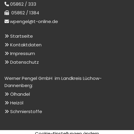
05862 / 333

05862 / 1384

wpengel@t-online.de

Startseite

Kontaktdaten

Impressum

Datenschutz

Werner Pengel GmbH im Landkreis Lüchow-
Dannenberg:
Ölhandel

Heizöl

Schmierstoffe

Cookie-Einstellungen ändern